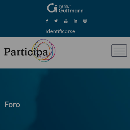
Identificarse
Naveg
de
palan
Foro