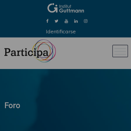
Identificarse
Naveg
de
palan
Foro