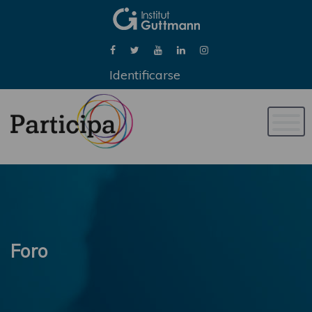
Identificarse
Naveg
de
palan
Foro