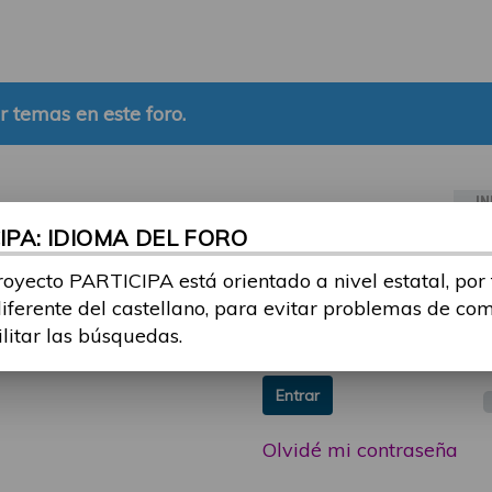
r temas en este foro.
IN
PA: IDIOMA DEL FORO
ia sesión con tu email y
Email:
royecto PARTICIPA está orientado a nivel estatal, por
 o consulta, puedes
diferente del castellano, para evitar problemas de co
icipa@guttmann.com
Contraseña:
ilitar las búsquedas.
ad
Entrar
Olvidé mi contraseña