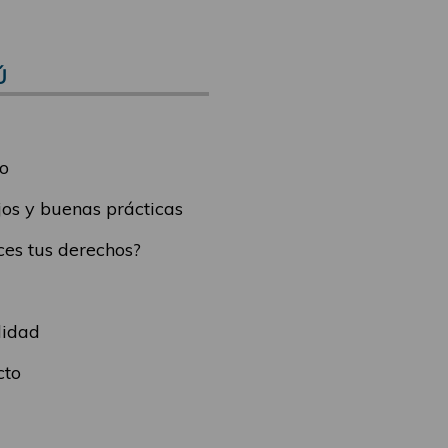
Ú
o
os y buenas prácticas
es tus derechos?
lidad
cto