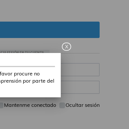
X
ICIA SESIÓN EN TU CUENTA
 favor procure no
mprensión por parte del
Mantenme conectado
Ocultar sesión