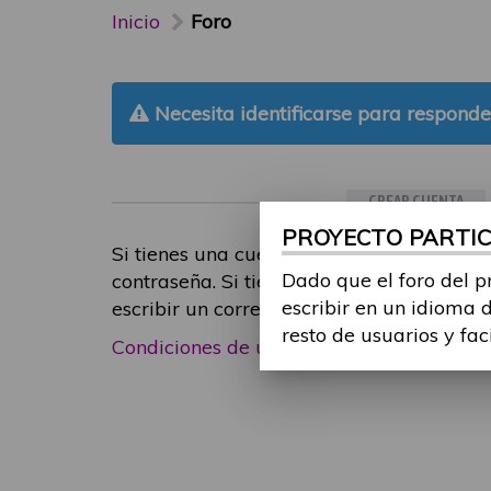
Inicio
Foro
Necesita identificarse para responde
CREAR CUENTA
PROYECTO PARTICI
Si tienes una cuenta de participante, inic
Dado que el foro del p
contraseña. Si tienes cualquier problema
escribir en un idioma 
escribir un correo electrónico a
foropart
resto de usuarios y fac
Condiciones de uso
|
Política de privacid