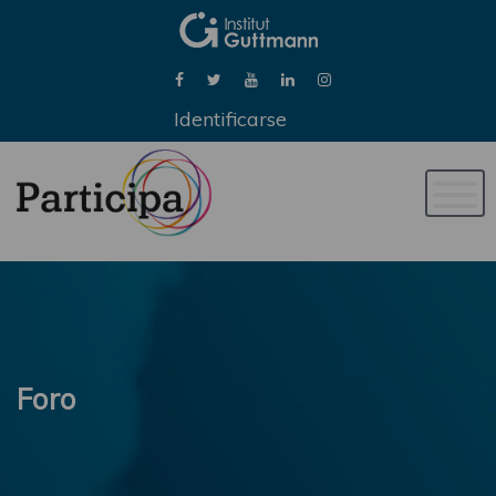
Identificarse
Naveg
de
palan
Foro