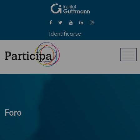
Identificarse
Naveg
de
palan
Foro