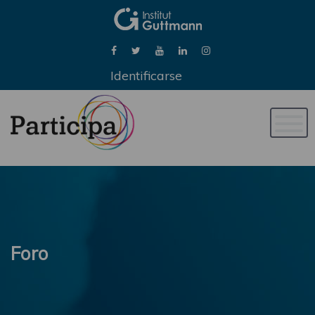
Identificarse
Naveg
de
palan
Foro