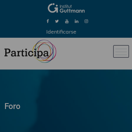
Identificarse
Naveg
de
palan
Foro