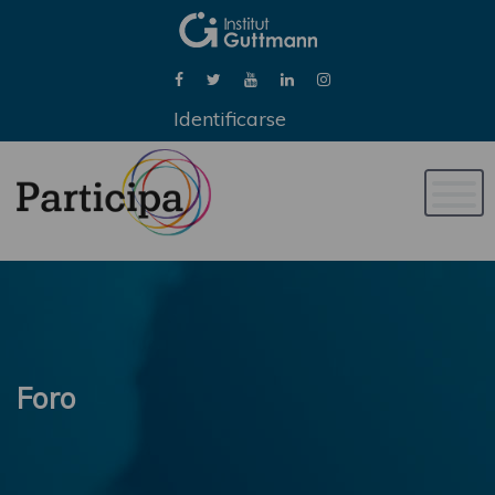
Identificarse
Naveg
de
palan
Foro