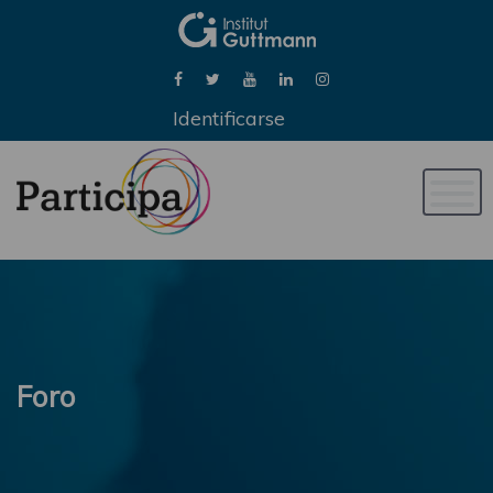
Identificarse
Naveg
de
palan
Foro