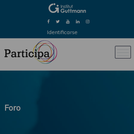
Identificarse
Naveg
de
palan
Foro