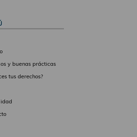
Ú
o
os y buenas prácticas
es tus derechos?
lidad
cto