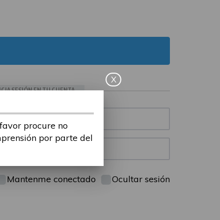
X
ICIA SESIÓN EN TU CUENTA
 favor procure no
mprensión por parte del
Mantenme conectado
Ocultar sesión