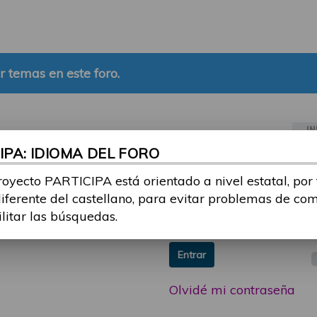
r temas en este foro.
IN
PA: IDIOMA DEL FORO
ia sesión con tu email y
Email:
royecto PARTICIPA está orientado a nivel estatal, por
 o consulta, puedes
diferente del castellano, para evitar problemas de co
icipa@guttmann.com
Contraseña:
ilitar las búsquedas.
ad
Entrar
Olvidé mi contraseña