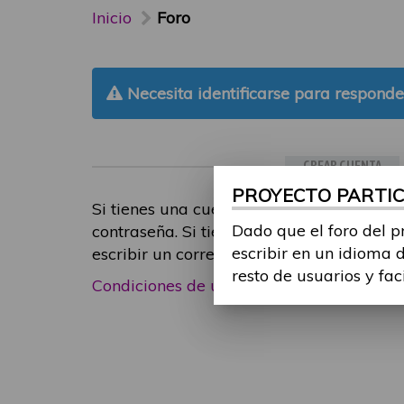
Inicio
Foro
Necesita identificarse para responde
CREAR CUENTA
PROYECTO PARTICI
Si tienes una cuenta de participante, inic
Dado que el foro del p
contraseña. Si tienes cualquier problema
escribir en un idioma 
escribir un correo electrónico a
foropart
resto de usuarios y fac
Condiciones de uso
|
Política de privacid