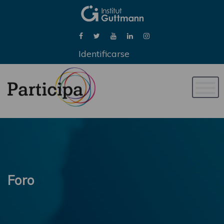
Identificarse
Naveg
de
palan
Foro