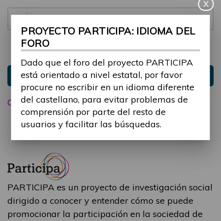
X
Contraseña:
PROYECTO PARTICIPA: IDIOMA DEL
FORO
Mantenme conectado
Ocultar sesión
Dado que el foro del proyecto PARTICIPA
está orientado a nivel estatal, por favor
Entrar
procure no escribir en un idioma diferente
del castellano, para evitar problemas de
Olvidé mi contraseña
comprensión por parte del resto de
usuarios y facilitar las búsquedas.
PARTICIPA es un proyecto de investigación social
dirigido a conocer y entender cómo se puede
promocionar la participación en la sociedad de