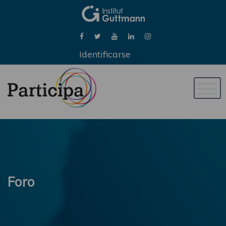
Identificarse
Naveg
de
palan
Foro