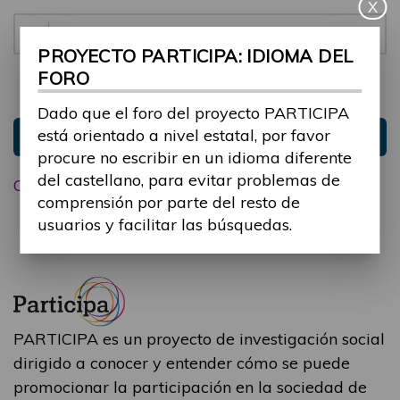
X
Contraseña:
PROYECTO PARTICIPA: IDIOMA DEL
FORO
Mantenme conectado
Ocultar sesión
Dado que el foro del proyecto PARTICIPA
está orientado a nivel estatal, por favor
Entrar
procure no escribir en un idioma diferente
del castellano, para evitar problemas de
Olvidé mi contraseña
comprensión por parte del resto de
usuarios y facilitar las búsquedas.
PARTICIPA es un proyecto de investigación social
dirigido a conocer y entender cómo se puede
promocionar la participación en la sociedad de