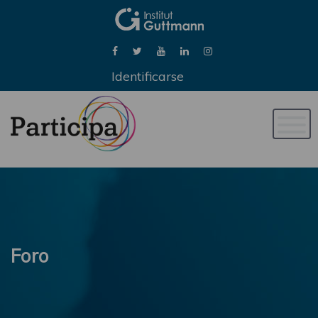
Identificarse
Naveg
de
palan
Foro