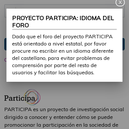
X
Contraseña:
PROYECTO PARTICIPA: IDIOMA DEL
FORO
Mantenme conectado
Ocultar sesión
Dado que el foro del proyecto PARTICIPA
está orientado a nivel estatal, por favor
Entrar
procure no escribir en un idioma diferente
del castellano, para evitar problemas de
Olvidé mi contraseña
comprensión por parte del resto de
usuarios y facilitar las búsquedas.
PARTICIPA es un proyecto de investigación social
dirigido a conocer y entender cómo se puede
promocionar la participación en la sociedad de