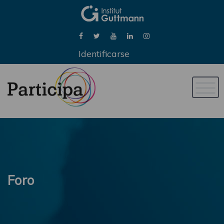
Identificarse
Naveg
de
palan
Foro