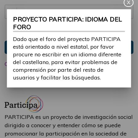
X
Contraseña:
PROYECTO PARTICIPA: IDIOMA DEL
FORO
Mantenme conectado
Ocultar sesión
Dado que el foro del proyecto PARTICIPA
está orientado a nivel estatal, por favor
Entrar
procure no escribir en un idioma diferente
del castellano, para evitar problemas de
Olvidé mi contraseña
comprensión por parte del resto de
usuarios y facilitar las búsquedas.
PARTICIPA es un proyecto de investigación social
dirigido a conocer y entender cómo se puede
promocionar la participación en la sociedad de