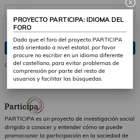
X
Contraseña:
PROYECTO PARTICIPA: IDIOMA DEL
FORO
Mantenme conectado
Ocultar sesión
Dado que el foro del proyecto PARTICIPA
está orientado a nivel estatal, por favor
Entrar
procure no escribir en un idioma diferente
del castellano, para evitar problemas de
Olvidé mi contraseña
comprensión por parte del resto de
usuarios y facilitar las búsquedas.
PARTICIPA es un proyecto de investigación social
dirigido a conocer y entender cómo se puede
promocionar la participación en la sociedad de