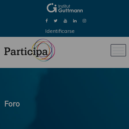
Identificarse
Naveg
de
palan
Foro