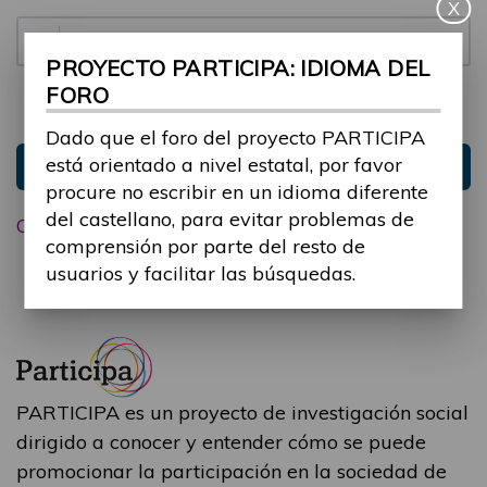
X
Contraseña:
PROYECTO PARTICIPA: IDIOMA DEL
FORO
Mantenme conectado
Ocultar sesión
Dado que el foro del proyecto PARTICIPA
está orientado a nivel estatal, por favor
Entrar
procure no escribir en un idioma diferente
del castellano, para evitar problemas de
Olvidé mi contraseña
comprensión por parte del resto de
usuarios y facilitar las búsquedas.
PARTICIPA es un proyecto de investigación social
dirigido a conocer y entender cómo se puede
promocionar la participación en la sociedad de