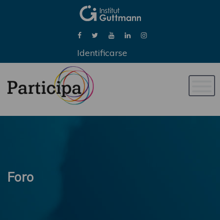
Identificarse
Naveg
de
palan
Foro