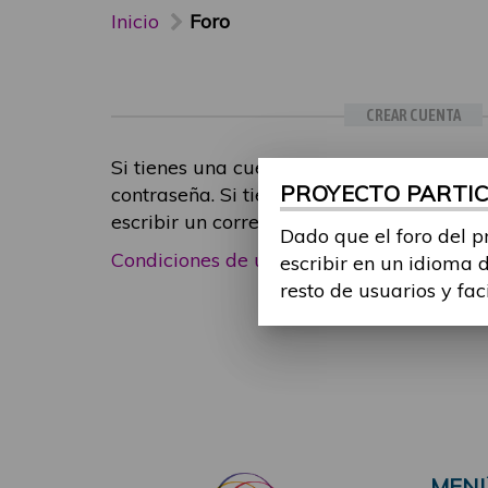
Inicio
Foro
CREAR CUENTA
Si tienes una cuenta de participante, inic
PROYECTO PARTICI
contraseña. Si tienes cualquier problema
escribir un correo electrónico a
foropart
Dado que el foro del p
Condiciones de uso
|
Política de privacid
escribir en un idioma 
resto de usuarios y fac
MEN