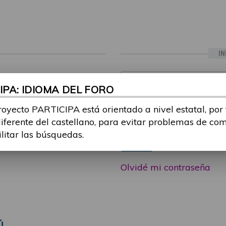
IN
ia sesión con tu email y
Email:
PA: IDIOMA DEL FORO
 o consulta, puedes
icipa@guttmann.com
royecto PARTICIPA está orientado a nivel estatal, por
Contraseña:
ad
diferente del castellano, para evitar problemas de co
ilitar las búsquedas.
Entrar
Olvidé mi contraseña
Ú