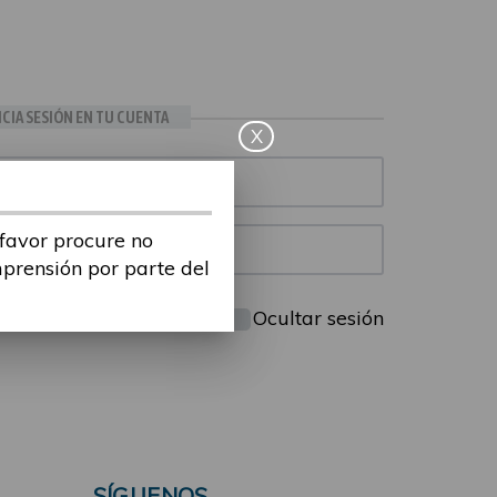
ICIA SESIÓN EN TU CUENTA
X
 favor procure no
mprensión por parte del
Mantenme conectado
Ocultar sesión
SÍGUENOS