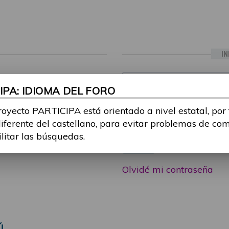
IN
ia sesión con tu email y
Email:
PA: IDIOMA DEL FORO
 o consulta, puedes
icipa@guttmann.com
royecto PARTICIPA está orientado a nivel estatal, por
Contraseña:
ad
diferente del castellano, para evitar problemas de co
ilitar las búsquedas.
Entrar
Olvidé mi contraseña
Ú