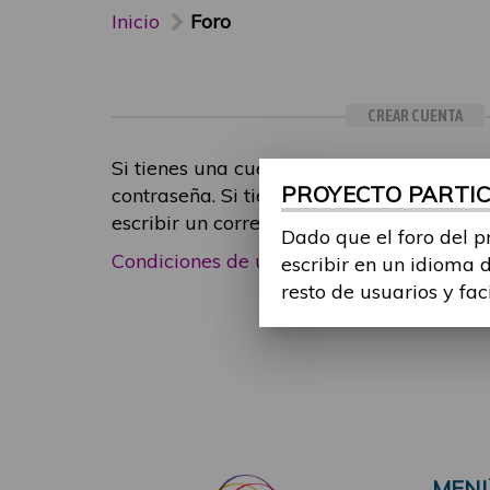
Inicio
Foro
CREAR CUENTA
Si tienes una cuenta de participante, inic
PROYECTO PARTICI
contraseña. Si tienes cualquier problema
escribir un correo electrónico a
foropart
Dado que el foro del p
Condiciones de uso
|
Política de privacid
escribir en un idioma 
resto de usuarios y fac
MEN