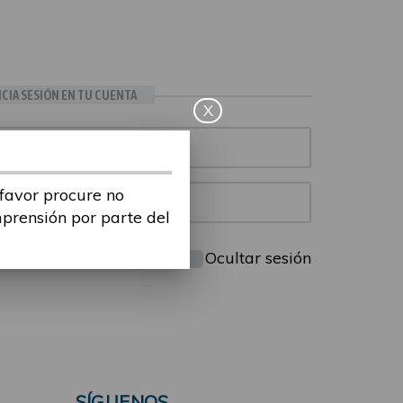
ICIA SESIÓN EN TU CUENTA
X
 favor procure no
mprensión por parte del
Mantenme conectado
Ocultar sesión
SÍGUENOS