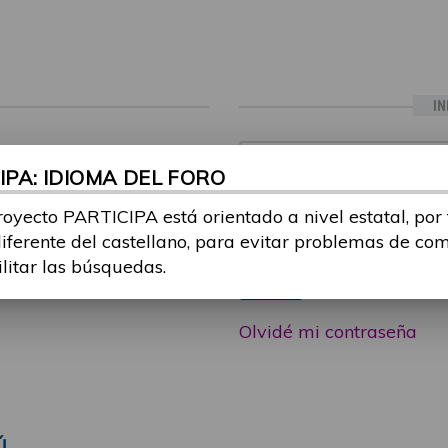
IN
ia sesión con tu email y
Email:
PA: IDIOMA DEL FORO
 o consulta, puedes
icipa@guttmann.com
royecto PARTICIPA está orientado a nivel estatal, por
Contraseña:
ad
diferente del castellano, para evitar problemas de co
ilitar las búsquedas.
Entrar
Olvidé mi contraseña
Ú