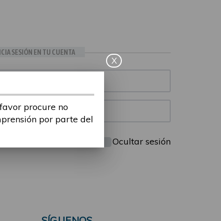
ICIA SESIÓN EN TU CUENTA
X
 favor procure no
mprensión por parte del
Mantenme conectado
Ocultar sesión
SÍGUENOS