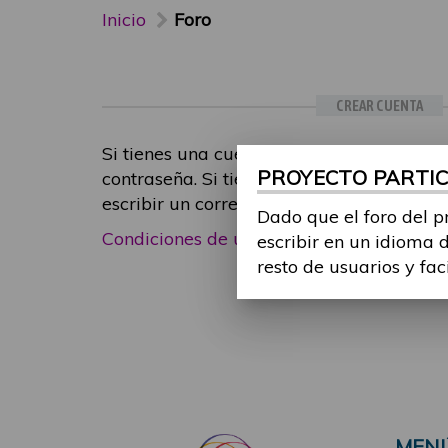
Inicio
Foro
CREAR CUENTA
Si tienes una cuenta de participante, inic
PROYECTO PARTICI
contraseña. Si tienes cualquier problema
escribir un correo electrónico a
foropart
Dado que el foro del p
Condiciones de uso
|
Política de privacid
escribir en un idioma 
resto de usuarios y fac
MEN