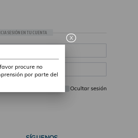
ICIA SESIÓN EN TU CUENTA
X
 favor procure no
mprensión por parte del
Mantenme conectado
Ocultar sesión
SÍGUENOS