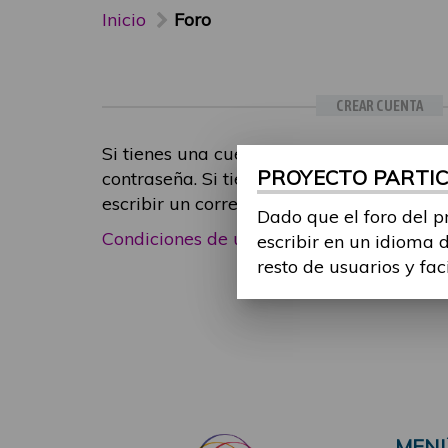
Inicio
Foro
CREAR CUENTA
Si tienes una cuenta de participante, inic
PROYECTO PARTICI
contraseña. Si tienes cualquier problema
escribir un correo electrónico a
foropart
Dado que el foro del p
Condiciones de uso
|
Política de privacid
escribir en un idioma 
resto de usuarios y fac
MEN