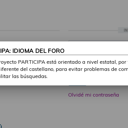
IN
ia sesión con tu email y
Email:
PA: IDIOMA DEL FORO
 o consulta, puedes
icipa@guttmann.com
royecto PARTICIPA está orientado a nivel estatal, por
Contraseña:
ad
diferente del castellano, para evitar problemas de co
ilitar las búsquedas.
Entrar
Olvidé mi contraseña
Ú