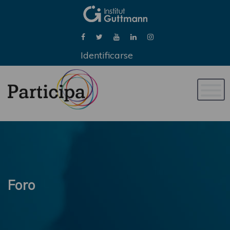
Identificarse
Naveg
de
palan
Foro