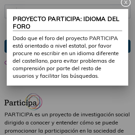
X
Contraseña:
PROYECTO PARTICIPA: IDIOMA DEL
FORO
Mantenme conectado
Ocultar sesión
Dado que el foro del proyecto PARTICIPA
está orientado a nivel estatal, por favor
Entrar
procure no escribir en un idioma diferente
del castellano, para evitar problemas de
Olvidé mi contraseña
comprensión por parte del resto de
usuarios y facilitar las búsquedas.
PARTICIPA es un proyecto de investigación social
dirigido a conocer y entender cómo se puede
promocionar la participación en la sociedad de