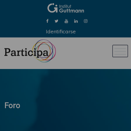
Identificarse
Naveg
de
palan
Foro