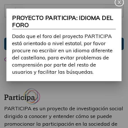
X
Contraseña:
PROYECTO PARTICIPA: IDIOMA DEL
FORO
Mantenme conectado
Ocultar sesión
Dado que el foro del proyecto PARTICIPA
está orientado a nivel estatal, por favor
Entrar
procure no escribir en un idioma diferente
del castellano, para evitar problemas de
Olvidé mi contraseña
comprensión por parte del resto de
usuarios y facilitar las búsquedas.
PARTICIPA es un proyecto de investigación social
dirigido a conocer y entender cómo se puede
promocionar la participación en la sociedad de