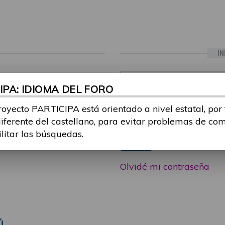
IN
ia sesión con tu email y
Email:
PA: IDIOMA DEL FORO
 o consulta, puedes
icipa@guttmann.com
royecto PARTICIPA está orientado a nivel estatal, por
Contraseña:
ad
diferente del castellano, para evitar problemas de co
ilitar las búsquedas.
Entrar
Olvidé mi contraseña
Ú