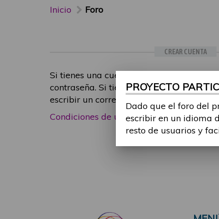
Inicio
Foro
CREAR CUENTA
Si tienes una cuenta de participante, inic
PROYECTO PARTICI
contraseña. Si tienes cualquier problema
escribir un correo electrónico a
foropart
Dado que el foro del p
Condiciones de uso
|
Política de privacid
escribir en un idioma 
resto de usuarios y fac
MEN