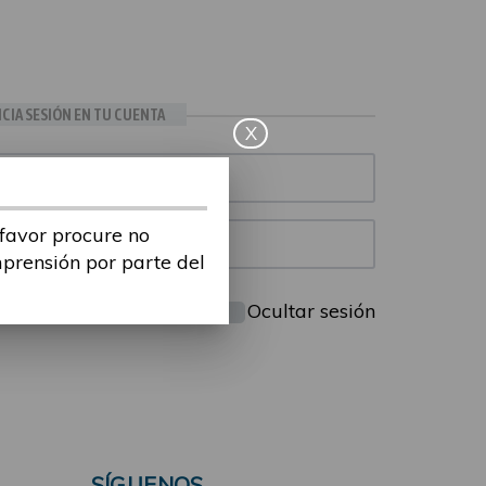
ICIA SESIÓN EN TU CUENTA
X
 favor procure no
mprensión por parte del
Mantenme conectado
Ocultar sesión
SÍGUENOS