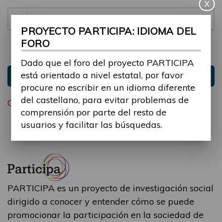
X
Contraseña:
PROYECTO PARTICIPA: IDIOMA DEL
FORO
Mantenme conectado
Ocultar sesión
Dado que el foro del proyecto PARTICIPA
está orientado a nivel estatal, por favor
Entrar
procure no escribir en un idioma diferente
del castellano, para evitar problemas de
Olvidé mi contraseña
comprensión por parte del resto de
usuarios y facilitar las búsquedas.
PARTICIPA es un proyecto de investigación social
dirigido a conocer y entender cómo se puede
promocionar la participación en la sociedad de