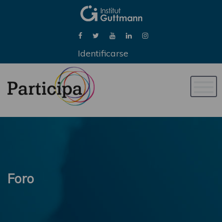
Identificarse
Naveg
de
palan
Foro