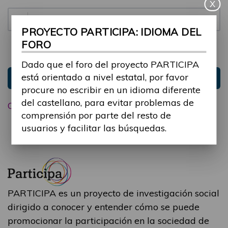
X
Contraseña:
PROYECTO PARTICIPA: IDIOMA DEL
FORO
Mantenme conectado
Ocultar sesión
Dado que el foro del proyecto PARTICIPA
está orientado a nivel estatal, por favor
Entrar
procure no escribir en un idioma diferente
del castellano, para evitar problemas de
Olvidé mi contraseña
comprensión por parte del resto de
usuarios y facilitar las búsquedas.
PARTICIPA es un proyecto de investigación social
dirigido a conocer y entender cómo se puede
promocionar la participación en la sociedad de