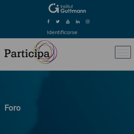
Identificarse
Naveg
de
palan
Foro