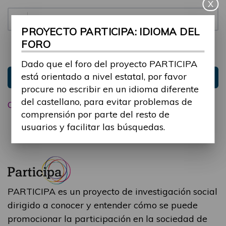
X
Contraseña:
PROYECTO PARTICIPA: IDIOMA DEL
FORO
Mantenme conectado
Ocultar sesión
Dado que el foro del proyecto PARTICIPA
está orientado a nivel estatal, por favor
Entrar
procure no escribir en un idioma diferente
del castellano, para evitar problemas de
Olvidé mi contraseña
comprensión por parte del resto de
usuarios y facilitar las búsquedas.
PARTICIPA es un proyecto de investigación social
dirigido a conocer y entender cómo se puede
promocionar la participación en la sociedad de