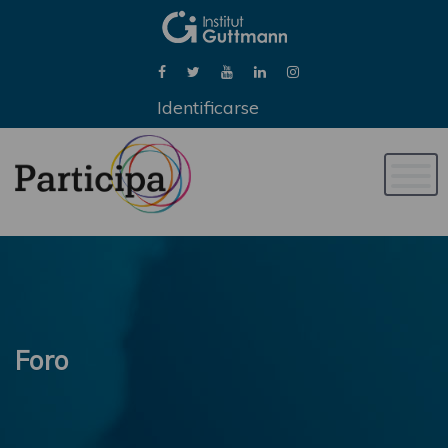
Identificarse
Naveg
de
palan
Foro