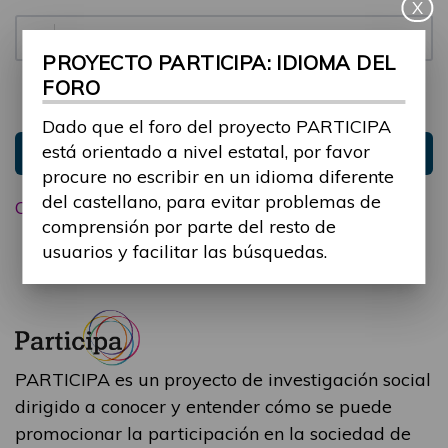
X
Contraseña:
PROYECTO PARTICIPA: IDIOMA DEL
FORO
Mantenme conectado
Ocultar sesión
Dado que el foro del proyecto PARTICIPA
está orientado a nivel estatal, por favor
Entrar
procure no escribir en un idioma diferente
del castellano, para evitar problemas de
Olvidé mi contraseña
comprensión por parte del resto de
usuarios y facilitar las búsquedas.
PARTICIPA es un proyecto de investigación social
dirigido a conocer y entender cómo se puede
promocionar la participación en la sociedad de