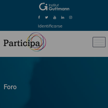
Identificarse
Naveg
de
palan
Foro