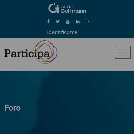
Identificarse
Naveg
de
palan
Foro