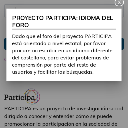
X
Contraseña:
PROYECTO PARTICIPA: IDIOMA DEL
FORO
Mantenme conectado
Ocultar sesión
Dado que el foro del proyecto PARTICIPA
está orientado a nivel estatal, por favor
Entrar
procure no escribir en un idioma diferente
del castellano, para evitar problemas de
Olvidé mi contraseña
comprensión por parte del resto de
usuarios y facilitar las búsquedas.
PARTICIPA es un proyecto de investigación social
dirigido a conocer y entender cómo se puede
promocionar la participación en la sociedad de