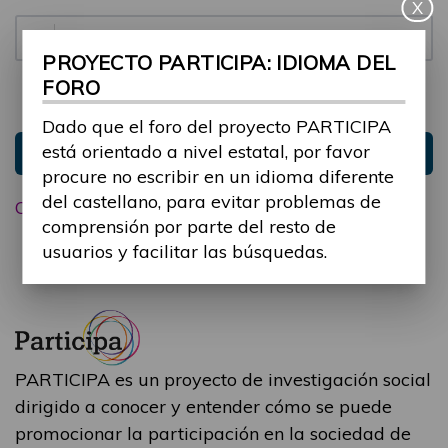
X
Contraseña:
PROYECTO PARTICIPA: IDIOMA DEL
FORO
Mantenme conectado
Ocultar sesión
Dado que el foro del proyecto PARTICIPA
está orientado a nivel estatal, por favor
Entrar
procure no escribir en un idioma diferente
del castellano, para evitar problemas de
Olvidé mi contraseña
comprensión por parte del resto de
usuarios y facilitar las búsquedas.
PARTICIPA es un proyecto de investigación social
dirigido a conocer y entender cómo se puede
promocionar la participación en la sociedad de