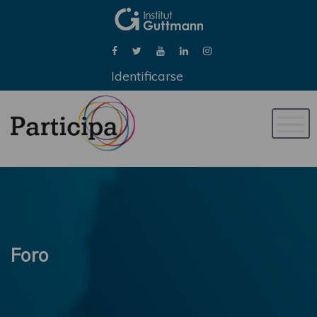
Identificarse
Naveg
de
palan
Foro