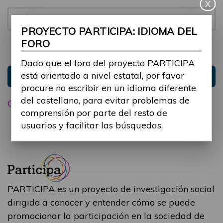
X
Contraseña:
PROYECTO PARTICIPA: IDIOMA DEL
FORO
Mantenme conectado
Ocultar sesión
Dado que el foro del proyecto PARTICIPA
está orientado a nivel estatal, por favor
Entrar
procure no escribir en un idioma diferente
del castellano, para evitar problemas de
Olvidé mi contraseña
comprensión por parte del resto de
usuarios y facilitar las búsquedas.
PARTICIPA es un proyecto de investigación social
dirigido a conocer y entender cómo se puede
promocionar la participación en la sociedad de