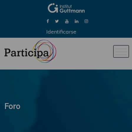
Identificarse
Naveg
de
palan
Foro