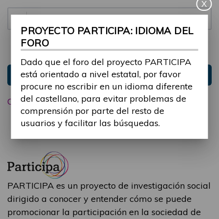
X
Contraseña:
PROYECTO PARTICIPA: IDIOMA DEL
FORO
Mantenme conectado
Ocultar sesión
Dado que el foro del proyecto PARTICIPA
está orientado a nivel estatal, por favor
Entrar
procure no escribir en un idioma diferente
del castellano, para evitar problemas de
Olvidé mi contraseña
comprensión por parte del resto de
usuarios y facilitar las búsquedas.
PARTICIPA es un proyecto de investigación social
dirigido a conocer y entender cómo se puede
promocionar la participación en la sociedad de