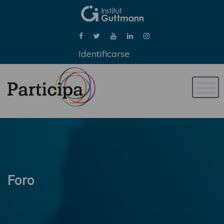
Identificarse
Naveg
de
palan
Foro