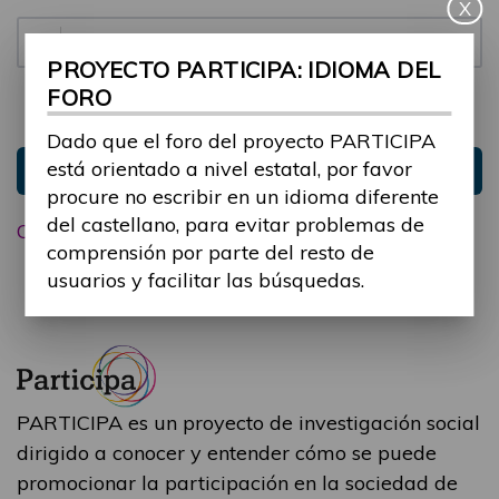
X
Contraseña:
PROYECTO PARTICIPA: IDIOMA DEL
FORO
Mantenme conectado
Ocultar sesión
Dado que el foro del proyecto PARTICIPA
está orientado a nivel estatal, por favor
Entrar
procure no escribir en un idioma diferente
del castellano, para evitar problemas de
Olvidé mi contraseña
comprensión por parte del resto de
usuarios y facilitar las búsquedas.
PARTICIPA es un proyecto de investigación social
dirigido a conocer y entender cómo se puede
promocionar la participación en la sociedad de