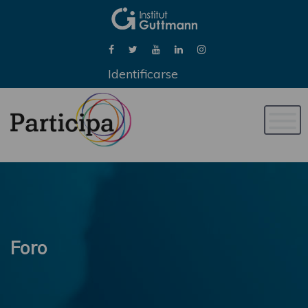
Identificarse
Naveg
de
palan
Foro