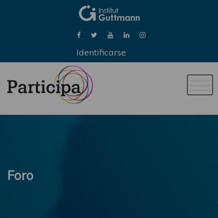
Identificarse
Naveg
de
palan
Foro