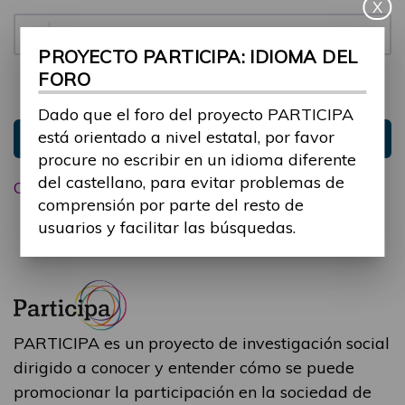
X
Contraseña:
PROYECTO PARTICIPA: IDIOMA DEL
FORO
Mantenme conectado
Ocultar sesión
Dado que el foro del proyecto PARTICIPA
está orientado a nivel estatal, por favor
Entrar
procure no escribir en un idioma diferente
del castellano, para evitar problemas de
Olvidé mi contraseña
comprensión por parte del resto de
usuarios y facilitar las búsquedas.
PARTICIPA es un proyecto de investigación social
dirigido a conocer y entender cómo se puede
promocionar la participación en la sociedad de