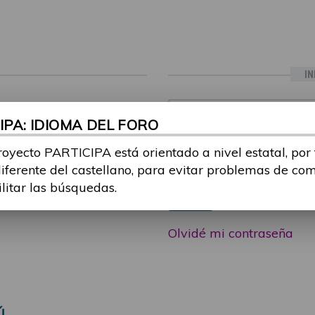
IN
ia sesión con tu email y
Email:
PA: IDIOMA DEL FORO
 o consulta, puedes
icipa@guttmann.com
royecto PARTICIPA está orientado a nivel estatal, por
Contraseña:
ad
diferente del castellano, para evitar problemas de co
ilitar las búsquedas.
Entrar
Olvidé mi contraseña
Ú