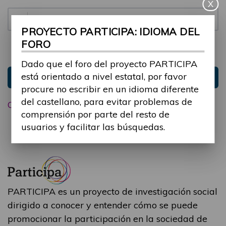
X
Contraseña:
PROYECTO PARTICIPA: IDIOMA DEL
FORO
Mantenme conectado
Ocultar sesión
Dado que el foro del proyecto PARTICIPA
está orientado a nivel estatal, por favor
Entrar
procure no escribir en un idioma diferente
del castellano, para evitar problemas de
Olvidé mi contraseña
comprensión por parte del resto de
usuarios y facilitar las búsquedas.
PARTICIPA es un proyecto de investigación social
dirigido a conocer y entender cómo se puede
promocionar la participación en la sociedad de