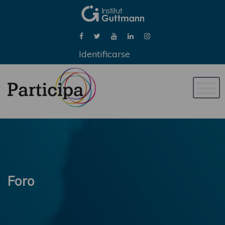
Identificarse
Naveg
de
palan
Foro