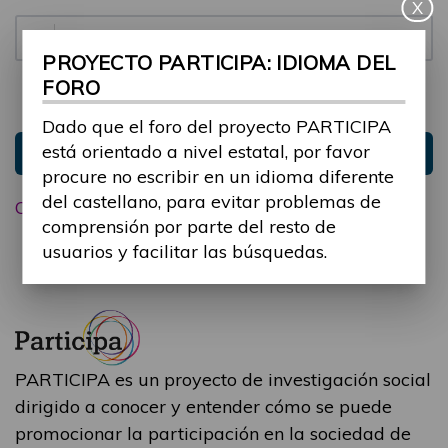
X
Contraseña:
PROYECTO PARTICIPA: IDIOMA DEL
FORO
Mantenme conectado
Ocultar sesión
Dado que el foro del proyecto PARTICIPA
está orientado a nivel estatal, por favor
Entrar
procure no escribir en un idioma diferente
del castellano, para evitar problemas de
Olvidé mi contraseña
comprensión por parte del resto de
usuarios y facilitar las búsquedas.
PARTICIPA es un proyecto de investigación social
dirigido a conocer y entender cómo se puede
promocionar la participación en la sociedad de