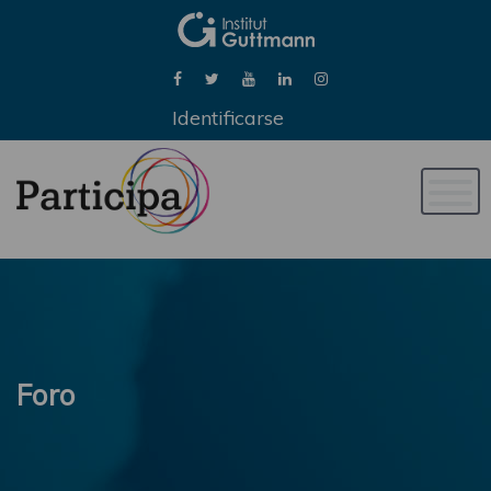
Identificarse
Naveg
de
palan
Foro