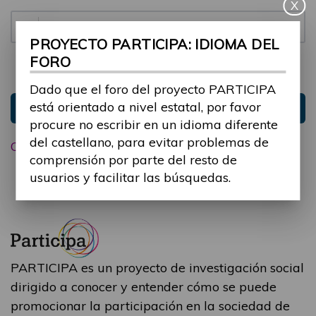
X
Contraseña:
PROYECTO PARTICIPA: IDIOMA DEL
FORO
Mantenme conectado
Ocultar sesión
Dado que el foro del proyecto PARTICIPA
está orientado a nivel estatal, por favor
Entrar
procure no escribir en un idioma diferente
del castellano, para evitar problemas de
Olvidé mi contraseña
comprensión por parte del resto de
usuarios y facilitar las búsquedas.
PARTICIPA es un proyecto de investigación social
dirigido a conocer y entender cómo se puede
promocionar la participación en la sociedad de