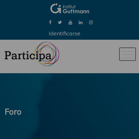
Identificarse
Naveg
de
palan
Foro