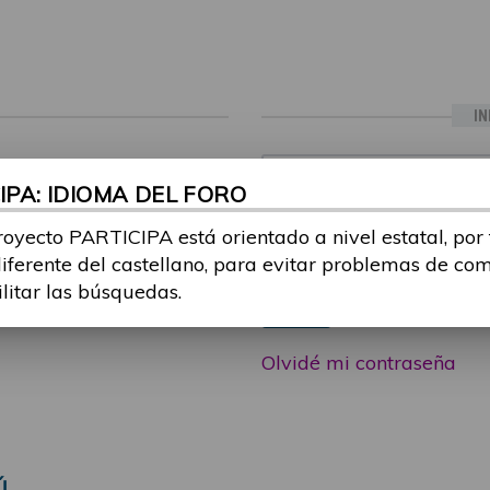
IN
ia sesión con tu email y
Email:
PA: IDIOMA DEL FORO
 o consulta, puedes
icipa@guttmann.com
royecto PARTICIPA está orientado a nivel estatal, por
Contraseña:
ad
diferente del castellano, para evitar problemas de co
ilitar las búsquedas.
Entrar
Olvidé mi contraseña
Ú