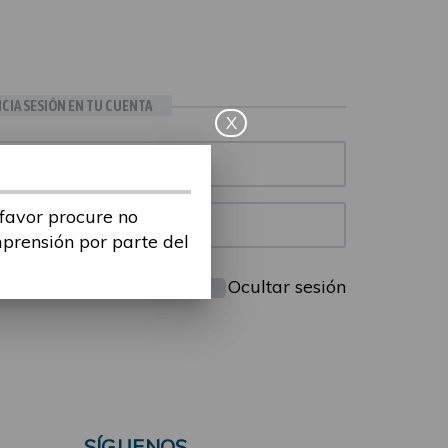
ICIA SESIÓN EN TU CUENTA
X
 favor procure no
mprensión por parte del
Mantenme conectado
Ocultar sesión
SÍGUENOS