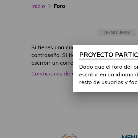
Inicio
Foro
CREAR CUENTA
Si tienes una cuenta de participante, inic
PROYECTO PARTICI
contraseña. Si tienes cualquier problema
escribir un correo electrónico a
foropart
Dado que el foro del p
Condiciones de uso
|
Política de privacid
escribir en un idioma 
resto de usuarios y fac
MEN