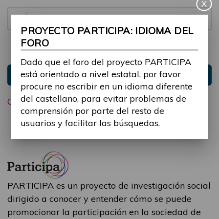
X
Contraseña:
PROYECTO PARTICIPA: IDIOMA DEL
FORO
Mantenme conectado
Ocultar sesión
Dado que el foro del proyecto PARTICIPA
está orientado a nivel estatal, por favor
Entrar
procure no escribir en un idioma diferente
del castellano, para evitar problemas de
Olvidé mi contraseña
comprensión por parte del resto de
usuarios y facilitar las búsquedas.
PARTICIPA es un proyecto de investigación social
dirigido a conocer y entender cómo se puede
promocionar la participación en la sociedad de