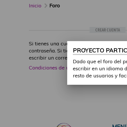
Inicio
Foro
CREAR CUENTA
Si tienes una cuenta de participante, inic
PROYECTO PARTICI
contraseña. Si tienes cualquier problema
escribir un correo electrónico a
foropart
Dado que el foro del p
Condiciones de uso
|
Política de privacid
escribir en un idioma 
resto de usuarios y fac
MEN