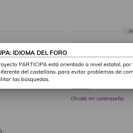
IN
ia sesión con tu email y
Email:
PA: IDIOMA DEL FORO
 o consulta, puedes
icipa@guttmann.com
royecto PARTICIPA está orientado a nivel estatal, por
Contraseña:
ad
diferente del castellano, para evitar problemas de co
ilitar las búsquedas.
Entrar
Olvidé mi contraseña
Ú