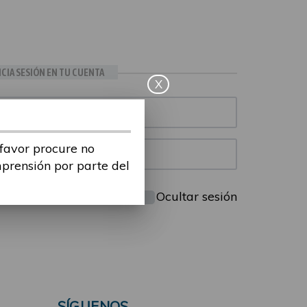
ICIA SESIÓN EN TU CUENTA
X
 favor procure no
mprensión por parte del
Mantenme conectado
Ocultar sesión
SÍGUENOS