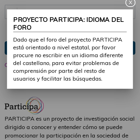
X
Contraseña:
PROYECTO PARTICIPA: IDIOMA DEL
FORO
Mantenme conectado
Ocultar sesión
Dado que el foro del proyecto PARTICIPA
está orientado a nivel estatal, por favor
Entrar
procure no escribir en un idioma diferente
del castellano, para evitar problemas de
Olvidé mi contraseña
comprensión por parte del resto de
usuarios y facilitar las búsquedas.
PARTICIPA es un proyecto de investigación social
dirigido a conocer y entender cómo se puede
promocionar la participación en la sociedad de