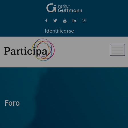
Identificarse
Naveg
de
palan
Foro