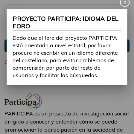
X
Contraseña:
PROYECTO PARTICIPA: IDIOMA DEL
FORO
Mantenme conectado
Ocultar sesión
Dado que el foro del proyecto PARTICIPA
está orientado a nivel estatal, por favor
Entrar
procure no escribir en un idioma diferente
del castellano, para evitar problemas de
Olvidé mi contraseña
comprensión por parte del resto de
usuarios y facilitar las búsquedas.
PARTICIPA es un proyecto de investigación social
dirigido a conocer y entender cómo se puede
promocionar la participación en la sociedad de