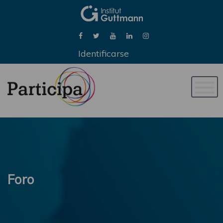
Identificarse
Naveg
de
palan
Foro