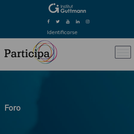
Identificarse
Naveg
de
palan
Foro