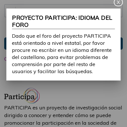
X
Contraseña:
PROYECTO PARTICIPA: IDIOMA DEL
FORO
Mantenme conectado
Ocultar sesión
Dado que el foro del proyecto PARTICIPA
está orientado a nivel estatal, por favor
Entrar
procure no escribir en un idioma diferente
del castellano, para evitar problemas de
Olvidé mi contraseña
comprensión por parte del resto de
usuarios y facilitar las búsquedas.
PARTICIPA es un proyecto de investigación social
dirigido a conocer y entender cómo se puede
promocionar la participación en la sociedad de