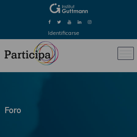
Identificarse
Naveg
de
palan
Foro