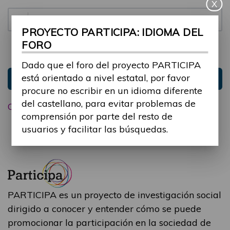
X
Contraseña:
PROYECTO PARTICIPA: IDIOMA DEL
FORO
Mantenme conectado
Ocultar sesión
Dado que el foro del proyecto PARTICIPA
está orientado a nivel estatal, por favor
Entrar
procure no escribir en un idioma diferente
del castellano, para evitar problemas de
Olvidé mi contraseña
comprensión por parte del resto de
usuarios y facilitar las búsquedas.
PARTICIPA es un proyecto de investigación social
dirigido a conocer y entender cómo se puede
promocionar la participación en la sociedad de