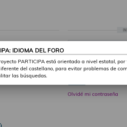
IN
ia sesión con tu email y
Email:
PA: IDIOMA DEL FORO
 o consulta, puedes
icipa@guttmann.com
royecto PARTICIPA está orientado a nivel estatal, por
Contraseña:
ad
diferente del castellano, para evitar problemas de co
ilitar las búsquedas.
Entrar
Olvidé mi contraseña
Ú