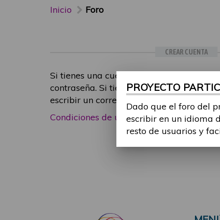
Inicio
Foro
CREAR CUENTA
Si tienes una cuenta de participante, inic
PROYECTO PARTICI
contraseña. Si tienes cualquier problema
escribir un correo electrónico a
foropart
Dado que el foro del p
Condiciones de uso
|
Política de privacid
escribir en un idioma 
resto de usuarios y fac
MEN