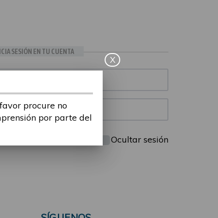
ICIA SESIÓN EN TU CUENTA
X
 favor procure no
mprensión por parte del
Mantenme conectado
Ocultar sesión
SÍGUENOS