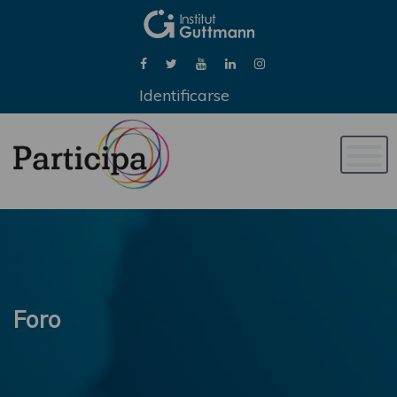
Identificarse
Naveg
de
palan
Foro