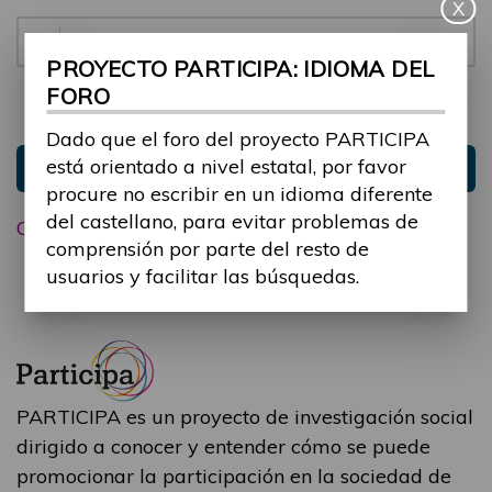
X
Contraseña:
PROYECTO PARTICIPA: IDIOMA DEL
FORO
Mantenme conectado
Ocultar sesión
Dado que el foro del proyecto PARTICIPA
está orientado a nivel estatal, por favor
Entrar
procure no escribir en un idioma diferente
del castellano, para evitar problemas de
Olvidé mi contraseña
comprensión por parte del resto de
usuarios y facilitar las búsquedas.
PARTICIPA es un proyecto de investigación social
dirigido a conocer y entender cómo se puede
promocionar la participación en la sociedad de