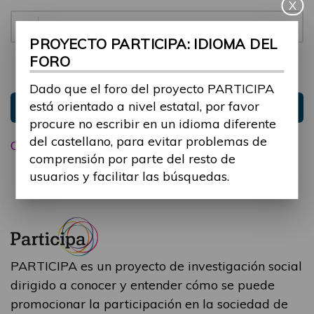
X
Contraseña:
PROYECTO PARTICIPA: IDIOMA DEL
FORO
Mantenme conectado
Ocultar sesión
Dado que el foro del proyecto PARTICIPA
está orientado a nivel estatal, por favor
Entrar
procure no escribir en un idioma diferente
del castellano, para evitar problemas de
Olvidé mi contraseña
comprensión por parte del resto de
usuarios y facilitar las búsquedas.
PARTICIPA es un proyecto de investigación social
dirigido a conocer y entender cómo se puede
promocionar la participación en la sociedad de