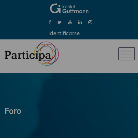
Identificarse
Naveg
de
palan
Foro