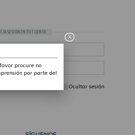
ICIA SESIÓN EN TU CUENTA
X
 favor procure no
mprensión por parte del
Mantenme conectado
Ocultar sesión
SÍGUENOS