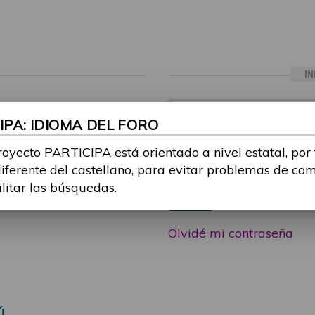
IN
ia sesión con tu email y
Email:
PA: IDIOMA DEL FORO
 o consulta, puedes
icipa@guttmann.com
royecto PARTICIPA está orientado a nivel estatal, por
Contraseña:
ad
diferente del castellano, para evitar problemas de co
ilitar las búsquedas.
Entrar
Olvidé mi contraseña
Ú