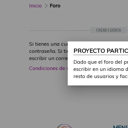
Inicio
Foro
CREAR CUENTA
Si tienes una cuenta de participante, inic
PROYECTO PARTICI
contraseña. Si tienes cualquier problema
escribir un correo electrónico a
foropart
Dado que el foro del p
Condiciones de uso
|
Política de privacid
escribir en un idioma 
resto de usuarios y fac
MEN